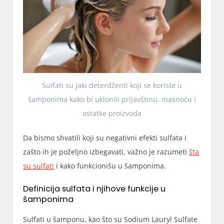
Sulfati su jaki deterdženti koji se koriste u
šamponima kako bi uklonili prljavštinu, masnoću i
ostatke proizvoda
Da bismo shvatili koji su negativni efekti sulfata i
zašto ih je poželjno izbegavati, važno je razumeti
šta
su sulfati
i kako funkcionišu u šamponima.
Definicija sulfata i njihove funkcije u
šamponima
Sulfati u šamponu, kao što su Sodium Lauryl Sulfate