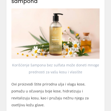
šampona
Korišćenje šampona bez sulfata može doneti mnoge
prednosti za vašu kosu i vlasište
Ovi proizvodi štite prirodna ulja i vlagu kose,
pomažu u očuvanju boje kose, hidratizuju i
revitalizuju kosu, kao i pružaju nežnu njegu za
osetljivu kožu glave.