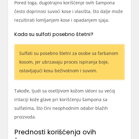
Pored toga, dugotrajno korišćenje ovih šampona
često doprinosi suvoći kose i vlasišta, što dalje može
rezultirati lomljanjem kose i opadanjem sjaja.
Kada su sulfati posebno štetni?
Sulfati su posebno štetni za osobe sa farbanom
kosom, jer ubrzavaju proces ispiranja boje,
ostavljajući kosu beživotnom i suvom.
Takođe, ljudi sa osetljivom kožom skloni su većoj
iritaciji kože glave pri korišćenju šampona sa
sulfatima, što čini neophodnim odabir blažih
proizvoda.
Prednosti korišćenja ovih