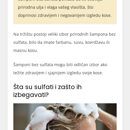
prirodna ulja i vlaga vašeg vlasišta, što
doprinosi zdravijem i negovanijem izgledu kose.
Na tržištu postoji veliki izbor prirodnih šampona bez
sulfata, bilo da imate farbanu, suvu, kovrdžavu ili
masnu kosu.
Šamponi bez sulfata mogu biti odličan izbor ako
težite zdravijem i sjajnijem izgledu svoje kose.
Šta su sulfati i zašto ih
izbegavati?