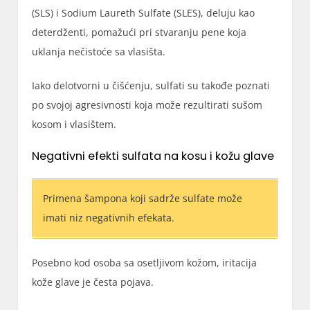
(SLS) i Sodium Laureth Sulfate (SLES), deluju kao
deterdženti, pomažući pri stvaranju pene koja
uklanja nečistoće sa vlasišta.
Iako delotvorni u čišćenju, sulfati su takođe poznati
po svojoj agresivnosti koja može rezultirati sušom
kosom i vlasištem.
Negativni efekti sulfata na kosu i kožu glave
Primena šampona koji sadrže sulfate može
imati niz negativnih efekata.
Posebno kod osoba sa osetljivom kožom, iritacija
kože glave je česta pojava.