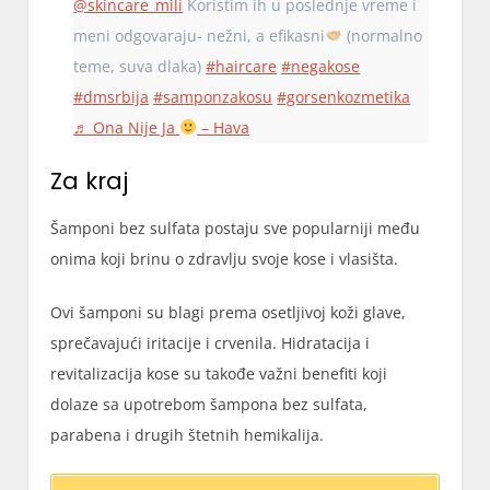
@skincare_mili
Koristim ih u poslednje vreme i
meni odgovaraju- nežni, a efikasni
(normalno
teme, suva dlaka)
#haircare
#negakose
#dmsrbija
#samponzakosu
#gorsenkozmetika
♬ Ona Nije Ja
– Hava
Za kraj
Šamponi bez sulfata postaju sve popularniji među
onima koji brinu o zdravlju svoje kose i vlasišta.
Ovi šamponi su blagi prema osetljivoj koži glave,
sprečavajući iritacije i crvenila. Hidratacija i
revitalizacija kose su takođe važni benefiti koji
dolaze sa upotrebom šampona bez sulfata,
parabena i drugih štetnih hemikalija.