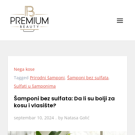
Skip
to
content
Premium Beauty
Tajne kože, kose i zdravlja na jednom mestu
Nega kose
Tagged
Prirodni šamponi
,
Šamponi bez sulfata
,
Sulfati u šamponima
Šamponi bez sulfata: Da li su bolji za
kosu i vlasište?
septembar 10, 2024
by
Natasa Golić