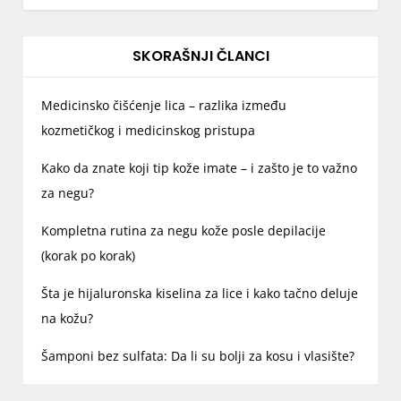
a
n
j
SKORAŠNJI ČLANCI
e
č
Medicinsko čišćenje lica – razlika između
l
kozmetičkog i medicinskog pristupa
a
Kako da znate koji tip kože imate – i zašto je to važno
n
za negu?
k
a
Kompletna rutina za negu kože posle depilacije
(korak po korak)
Šta je hijaluronska kiselina za lice i kako tačno deluje
na kožu?
Šamponi bez sulfata: Da li su bolji za kosu i vlasište?