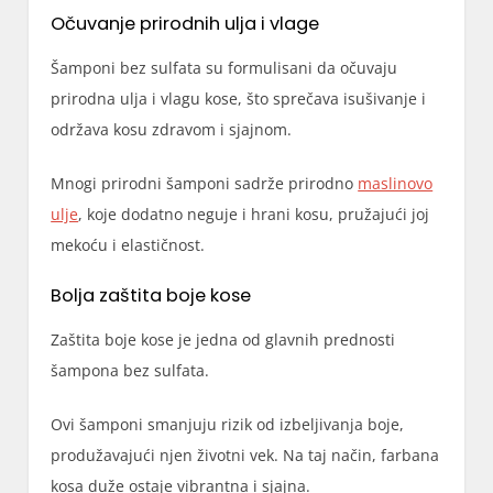
Očuvanje prirodnih ulja i vlage
Šamponi bez sulfata su formulisani da očuvaju
prirodna ulja i vlagu kose, što sprečava isušivanje i
održava kosu zdravom i sjajnom.
Mnogi prirodni šamponi sadrže prirodno
maslinovo
ulje
, koje dodatno neguje i hrani kosu, pružajući joj
mekoću i elastičnost.
Bolja zaštita boje kose
Zaštita boje kose je jedna od glavnih prednosti
šampona bez sulfata.
Ovi šamponi smanjuju rizik od izbeljivanja boje,
produžavajući njen životni vek. Na taj način, farbana
kosa duže ostaje vibrantna i sjajna.