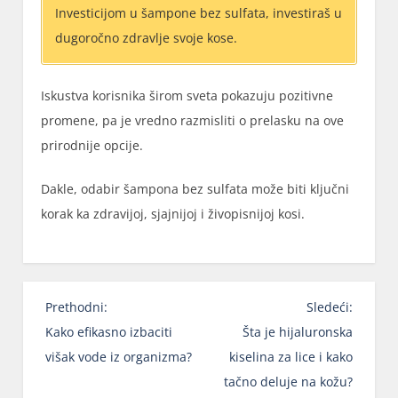
Investicijom u šampone bez sulfata, investiraš u
dugoročno zdravlje svoje kose.
Iskustva korisnika širom sveta pokazuju pozitivne
promene, pa je vredno razmisliti o prelasku na ove
prirodnije opcije.
Dakle, odabir šampona bez sulfata može biti ključni
korak ka zdravijoj, sjajnijoj i živopisnijoj kosi.
K
Prethodni:
Sledeći:
r
Kako efikasno izbaciti
Šta je hijaluronska
e
višak vode iz organizma?
kiselina za lice i kako
t
tačno deluje na kožu?