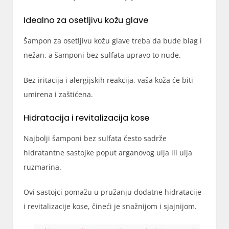
Idealno za osetljivu kožu glave
Šampon za osetljivu kožu glave treba da bude blag i
nežan, a šamponi bez sulfata upravo to nude.
Bez iritacija i alergijskih reakcija, vaša koža će biti
umirena i zaštićena.
Hidratacija i revitalizacija kose
Najbolji šamponi bez sulfata često sadrže
hidratantne sastojke poput arganovog ulja ili ulja
ruzmarina.
Ovi sastojci pomažu u pružanju dodatne hidratacije
i revitalizacije kose, čineći je snažnijom i sjajnijom.